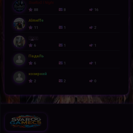
SvaRoG l Night
88
8
16
Almeffe
11
1
2
Anna
6
1
1
ПадаЛь
6
1
1
козирний
2
2
0