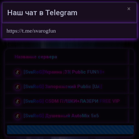
×
Наш чат в Telegram
Войти на сайт
https://t.me/svarogfun
Ф
Игровой проект SvaRoG 亗 UA ©
/
Название сервера
[SvaRoG]Украина |33| Public FUN18+
[SvaRoG] Запорожский Public [UA]
[SvaRoG] CSDM ПУШКИ+ЛАЗЕРИ FREE VIP
[SvaRoG] Душевный AutoMix 5x5