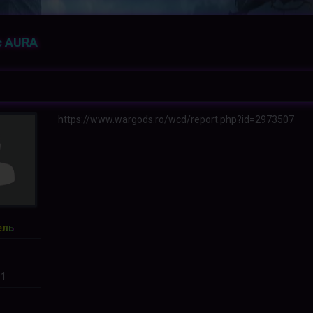
с AURA
https://www.wargods.ro/wcd/report.php?id=2973507
ель
 1