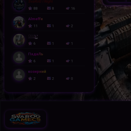
SvaRoG l Night
88
8
16
Almeffe
11
1
2
Anna
6
1
1
ПадаЛь
6
1
1
козирний
2
2
0