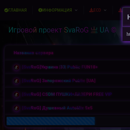
ГЛАВНАЯ
ИНФОРМАЦИЯ
ECD
Ска
Игровой проект SvaRoG 亗 UA ©
Ф
/
h
Название сервера
[SvaRoG]Украина |33| Public FUN18+
[SvaRoG] Запорожский Public [UA]
[SvaRoG] CSDM ПУШКИ+ЛАЗЕРИ FREE VIP
[SvaRoG] Душевный AutoMix 5x5