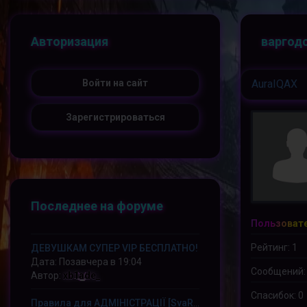
Авторизация
варгод
Войти на сайт
AuraIQAX
Зарегистрироваться
Последнее на форуме
Пользоват
Рейтинг: 1
ДЕВУШКАМ СУПЕР VIP БЕСПЛАТНО!
Дата: Позавчера в 19:04
Сообщений:
Автор:
xb1ade_
Спасибок: 0
Правила для АДМІНІСТРАЦІЇ [SvaRoG] Заражённые Земли [ZM]