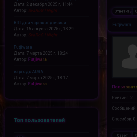
Дата: 2 декабря 2025 г, 11:44
Автор:
SvaRoG l Night
Ответить
С
ВІП для чарівної дівчини
Futjiwara
Дата: 16 августа 2025 г, 18:29
Автор:
SvaRoG l Night
Futjiwara
Дата: 7 марта 2025 г, 18:24
Автор:
Futjiwara
варгодс AURA
Дата: 7 марта 2025 г, 18:17
Автор:
Futjiwara
Пользоват
Рейтинг: 2
Сообщений:
Спасибок: 0
Топ пользователей
Ответ
С