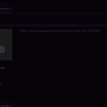
пасибо
https://www.wargods.ro/wcd/report.php?id=3042053
ель
 2
пасибо