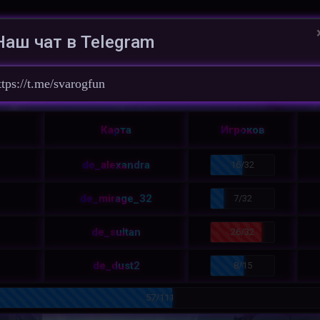
чать КС 1.6
Наш чат в Telegram
льзователи
Iz^6y^LLIka*
/
ttps://t.me/svarogfun
Карта
Игроков
de_alexandra
16/32
de_mirage_32
7/32
de_sultan
26/32
de_dust2
8/15
57/111