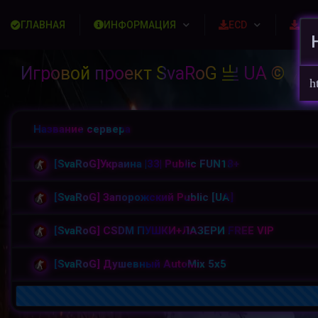
ГЛАВНАЯ
ИНФОРМАЦИЯ
ECD
Ска
Игровой проект SvaRoG 亗 UA ©
По
/
h
Название сервера
[SvaRoG]Украина |33| Public FUN18+
[SvaRoG] Запорожский Public [UA]
[SvaRoG] CSDM ПУШКИ+ЛАЗЕРИ FREE VIP
[SvaRoG] Душевный AutoMix 5x5