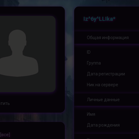
Iz^6y^LLIka*
Общая информация
ID
Группа
Дата регистрации
Ник на сервере
Личные данные
тить
Имя
Дата рождения
[все]