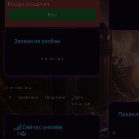
Предупреждения
Все!
Заявки на разбан
Заявок нет
Достижения
#
Название
Описание
Дата
открытия
Привил
Сейчас онлайн
1
#