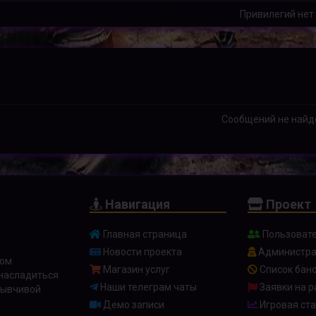
Привилегий нет
Сообщений не найд
Навигация
Проект
Главная страница
Пользоват
Новости проекта
Администра
ном
Магазин услуг
Список бан
 насладиться
Наши телеграм чаты
Заявки на р
тзывчивой
Демо записи
Игровая ста