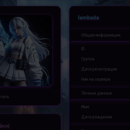
lambada
Общая информация
ID
Группа
Дата регистрации
Ник на сервере
Личные данные
тить
Имя
Дата рождения
[все]