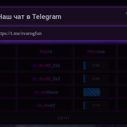
чать КС 1.6
Наш чат в Telegram
льзователи
lambada
/
ttps://t.me/svarogfun
Карта
Игроков
de_dust2_2x2
3/32
de_dust2_2x2
2/32
de_walklane
21/32
de_dust2
1/15
27/111