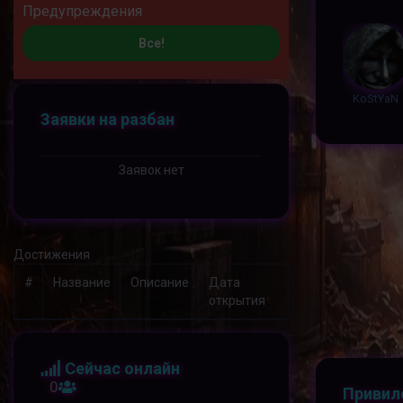
Предупреждения
Все!
KoStYaN
Заявки на разбан
Заявок нет
Достижения
#
Название
Описание
Дата
открытия
Сейчас онлайн
0
Привил