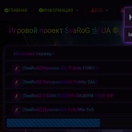
ГЛАВНАЯ
ИНФОРМАЦИЯ
ECD
Ска
Игровой проект SvaRoG 亗 UA ©
По
/
h
Название сервера
[SvaRoG]Украина |33| Public FUN18+
[SvaRoG] Запорожский Public [UA]
[SvaRoG] CSDM ПУШКИ+ЛАЗЕРИ FREE VIP
[SvaRoG] Душевный AutoMix 5x5