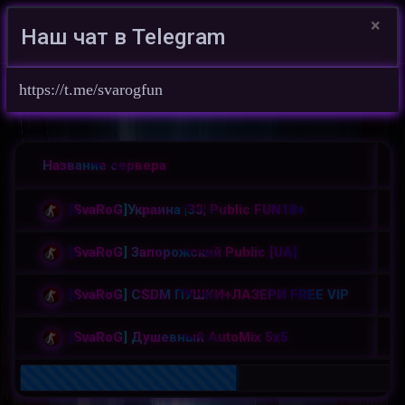
×
Наш чат в Telegram
Войти на сайт
https://t.me/svarogfun
Но
Игровой проект SvaRoG 亗 UA ©
/
Название сервера
[SvaRoG]Украина |33| Public FUN18+
[SvaRoG] Запорожский Public [UA]
[SvaRoG] CSDM ПУШКИ+ЛАЗЕРИ FREE VIP
[SvaRoG] Душевный AutoMix 5x5