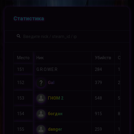
Статистика
Место
Ник
Убийств
Смерте
151
G.R.O.W.E.R
284
172
Gal
152
379
274
ГНОМ 2
153
548
530
богдан
154
915
899
danger
155
259
184