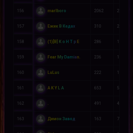
marlboro
156
2062
2161
Ежик В Кедах
157
310
240
(1)[B] K o H T p E
158
286
194
Fear My Damian.
159
236
175
LuLus
160
222
120
A K Y L A
161
653
587
.
162
491
435
Димон Завод
163
163
70