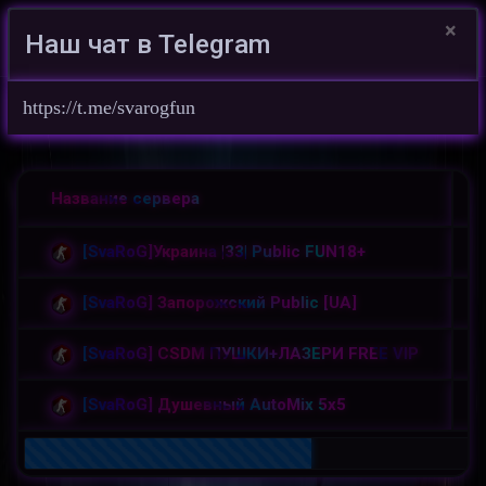
×
Наш чат в Telegram
Войти на сайт
https://t.me/svarogfun
Ст
Игровой проект SvaRoG 亗 UA ©
/
Название сервера
[SvaRoG]Украина |33| Public FUN18+
[SvaRoG] Запорожский Public [UA]
[SvaRoG] CSDM ПУШКИ+ЛАЗЕРИ FREE VIP
[SvaRoG] Душевный AutoMix 5x5