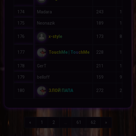
174
Madara
243
182
175
Neonazik
189
121
x-style
176
173
85
TouchMe | TouchMe
177
228
143
178
GerT
211
135
179
belloff
159
97
ЗЛОЙ ПАПА
180
272
209
Назад
Вперед
«
1
2
...
61
62
»