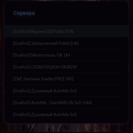
Сервера
[SvaRoG]Україна |33| Public FUN
[SvaRoG] Запорожский Public [UA]
[SvaRoG] Мелитополь UA 18+
[SvaRoG] CSDM ПУШКИ+ЛАЗЕРИ
[ZM] Элитныe Зoмби [FREE VIP]
[SvaRoG] Душевный AutoMix 5x5
[SvaRoG] AutoMix_ClanWAR UA 5x5 +Skill
[SvaRoG] Душевный AutoMix 5x5